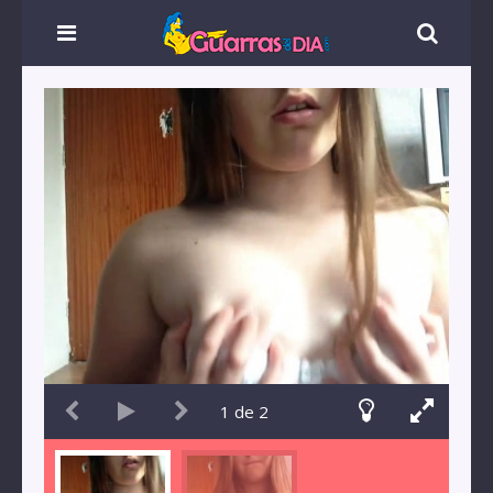
1
de
2