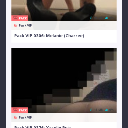
98 MB
0%
PACK
Pack VIP
Pack VIP 0306: Melanie (Charree)
13 MB
0%
PACK
Pack VIP
Pack VIP 0376: Yaselin Ruiz