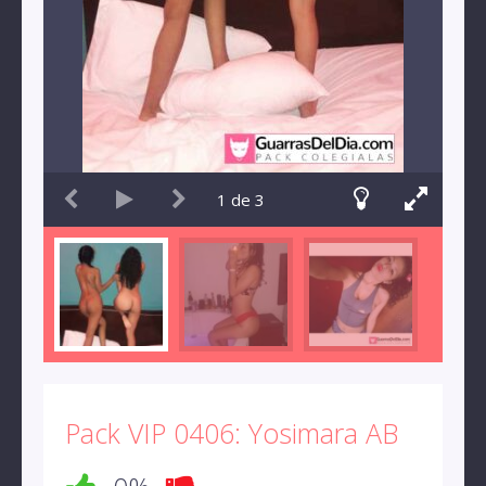
1
de
3
Pack VIP 0406: Yosimara AB