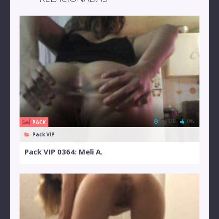
76 MB
0%
PACK
Pack VIP
Pack VIP 0364: Meli A.