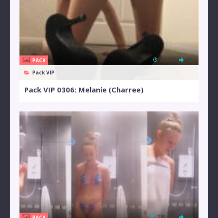
98 MB
0%
PACK
Pack VIP
Pack VIP 0306: Melanie (Charree)
193 MB
0%
PACK