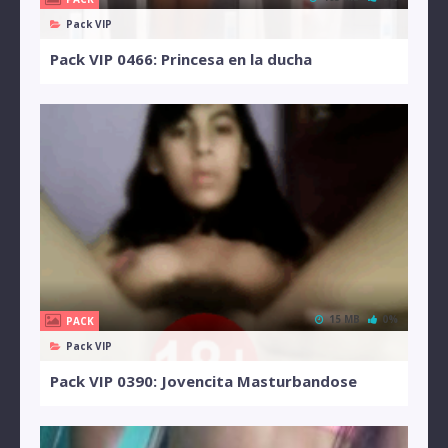
Pack VIP
Pack VIP 0466: Princesa en la ducha
15 MB
0%
PACK
Pack VIP
Pack VIP 0390: Jovencita Masturbandose