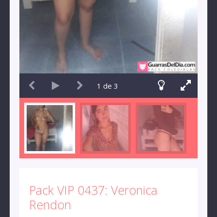
1
de
3
Pack VIP 0437: Veronica
Rendon