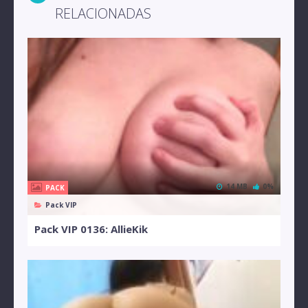
RELACIONADAS
14 MB
0%
PACK
Pack VIP
Pack VIP 0136: AllieKik