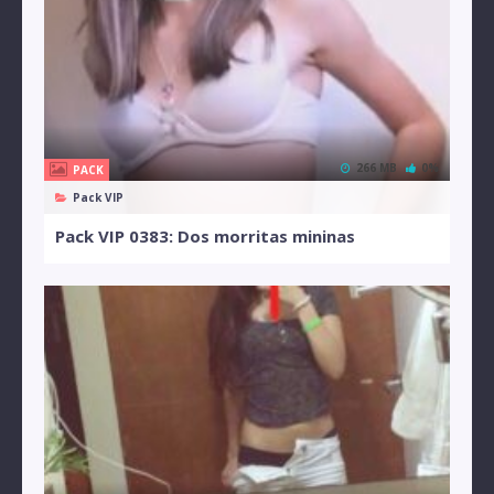
266 MB
0%
PACK
Pack VIP
Pack VIP 0383: Dos morritas mininas