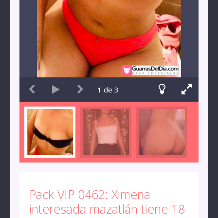
1
de
3
Pack VIP 0462: Ximena
interesada mazatlán tiene 18