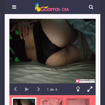
1
de
4