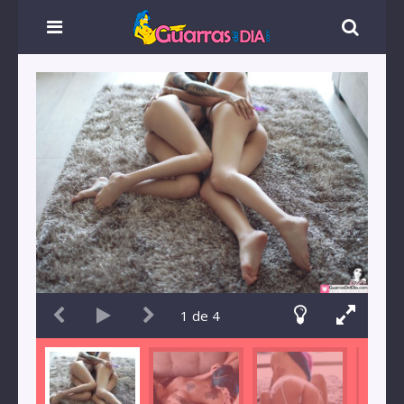
1
de
4