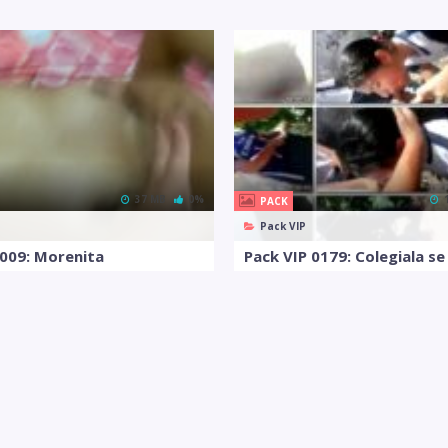
37 MB
0%
PACK
Pack VIP
0009: Morenita