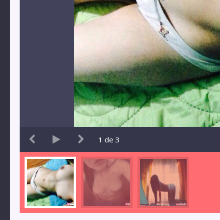
1
de
3