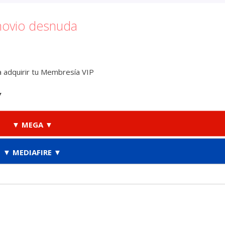
novio desnuda
 adquirir tu Membresía VIP
▼
▼ MEGA ▼
▼ MEDIAFIRE ▼