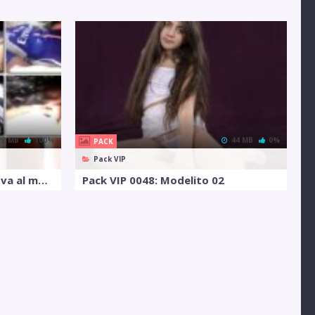
12 MB
100%
44 MB
0%
PACK
Pack VIP
Pack VIP 0179: Colegiala se va al monte para chuparsela a varios
Pack VIP 0048: Modelito 02