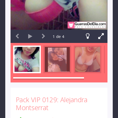
1
de
4
Pack VIP 0129: Alejandra
Montserrat