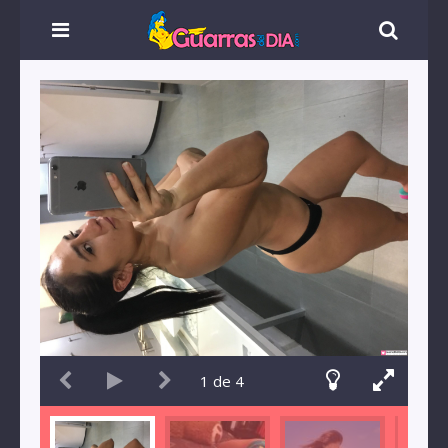
1
de
4