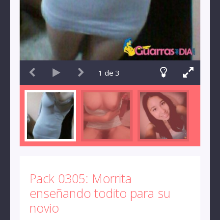
1
de
3
Pack 0305: Morrita
enseñando todito para su
novio