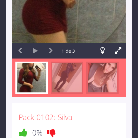
1
de
3
Pack 0102: Silva
0%