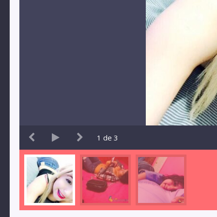
1
de
3