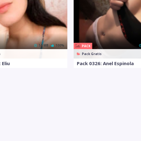
51 MB
100%
PACK
s
Pack Gratis
 Eliu
Pack 0326: Anel Espinola