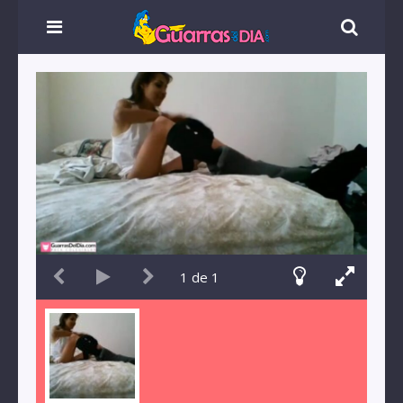
1
de
1