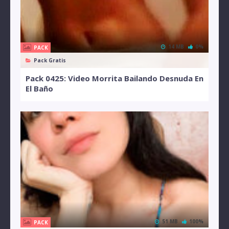
14 MB
0%
PACK
Pack Gratis
Pack 0425: Video Morrita Bailando Desnuda En
El Baño
51 MB
100%
PACK