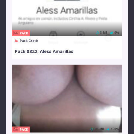
3 MB
0%
PACK
Pack Gratis
Pack 0322: Aless Amarillas
45 MB
100%
PACK