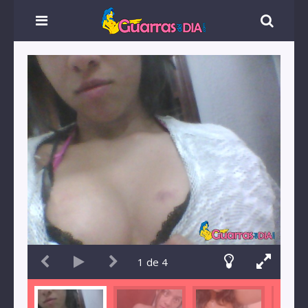
1
de
4