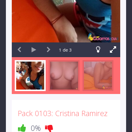
1
de
3
Pack 0103: Cristina Ramirez
0%