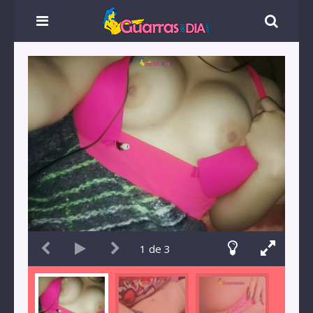
1
de
3