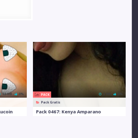
10 MB
0%
2 MB
0%
PACK
Pack Gratis
Aucoin
Pack 0467: Kenya Amparano