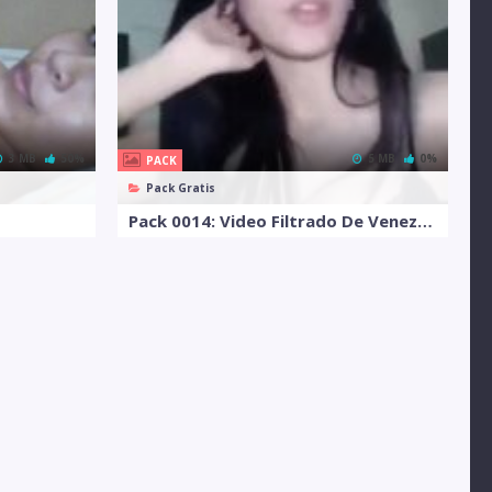
3 MB
50%
5 MB
0%
PACK
Pack Gratis
Pack 0014: Video Filtrado De Venezolana