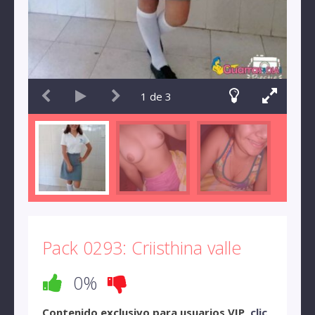
1
de
3
Pack 0293: Criisthina valle
0%
Contenido exclusivo para usuarios VIP,
clic