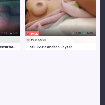
25 MB
50%
5 MB
100%
PACK
Pack Gratis
Pack 0335: Chica Tetona Masturbandose
Pack 0231: Andrea Leytte