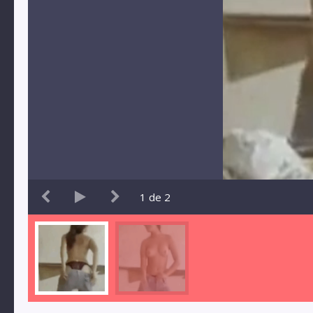
1
de
2