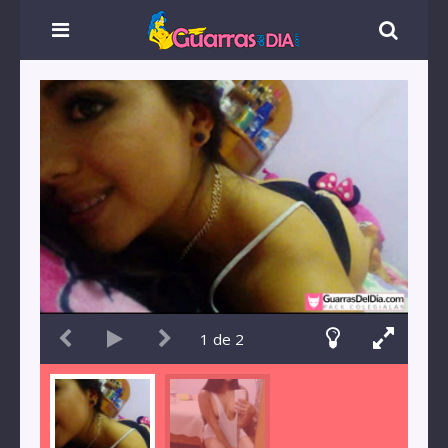
1
de
2