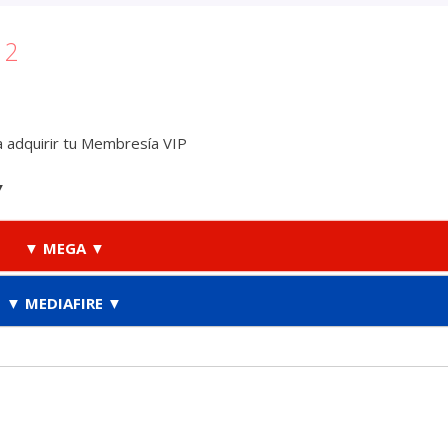
 2
 adquirir tu Membresía VIP
▼
▼ MEGA ▼
▼ MEDIAFIRE ▼