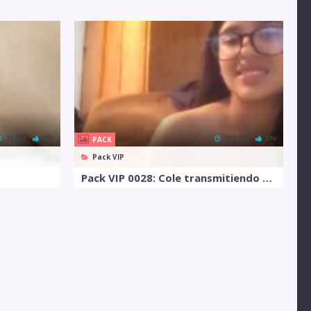
13 MB
0%
101 MB
0%
PACK
Pack VIP
Pack VIP 0028: Cole transmitiendo por fb