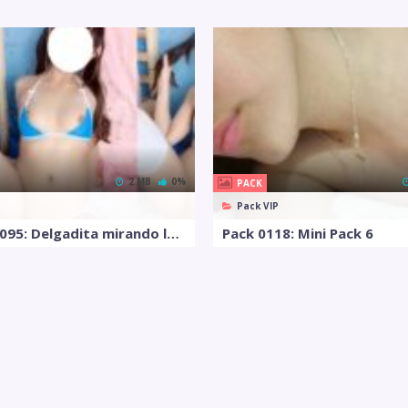
2 MB
0%
PACK
Pack VIP
Pack VIP 0095: Delgadita mirando la camara
Pack 0118: Mini Pack 6