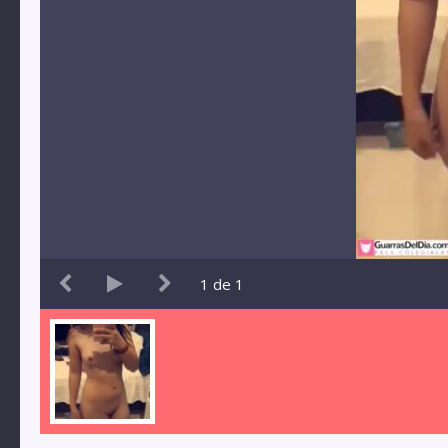
1
de
1