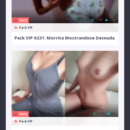
9 MB
57%
PACK
Pack VIP
Pack VIP 0231: Morrita Mostrandose Desnuda
7 MB
0%
PACK
Pack VIP