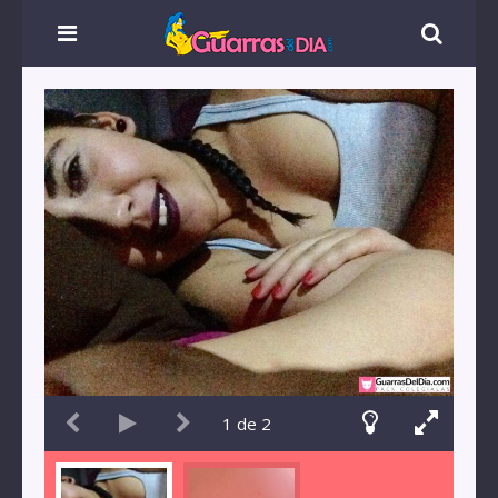
1
de
2