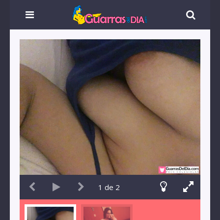
1
de
2