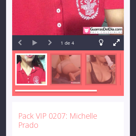
1
de
4
Pack VIP 0207: Michelle
Prado