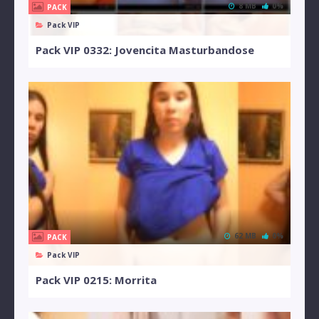
8 MB
0%
PACK
Pack VIP
Pack VIP 0332: Jovencita Masturbandose
62 MB
0%
PACK
Pack VIP
Pack VIP 0215: Morrita