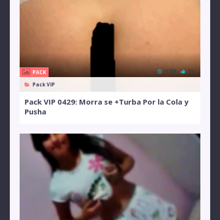
4 MB
0%
PACK
Pack VIP
Pack VIP 0429: Morra se +Turba Por la Cola y
Pusha