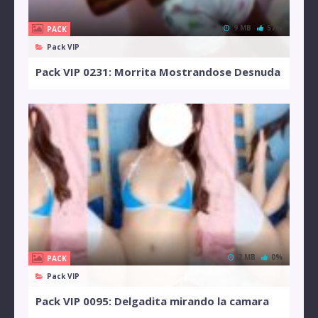
9 MB
57%
PACK
Pack VIP
Pack VIP 0231: Morrita Mostrandose Desnuda
2 MB
0%
PACK
Pack VIP
Pack VIP 0095: Delgadita mirando la camara