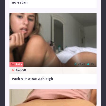
no estan
20 MB
0%
PACK
Pack VIP
Pack VIP 0158: Ashleigh