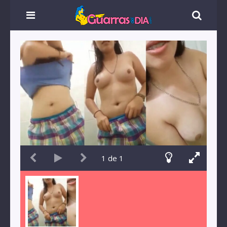
1
de
1