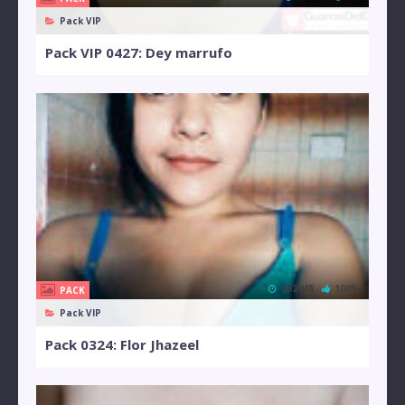
Pack VIP
Pack VIP 0427: Dey marrufo
202 MB
100%
PACK
Pack VIP
Pack 0324: Flor Jhazeel