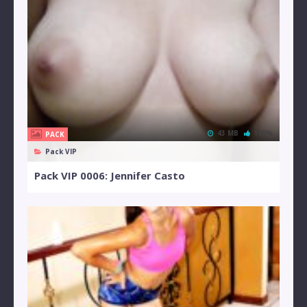
43 MB
100%
PACK
Pack VIP
Pack VIP 0006: Jennifer Casto