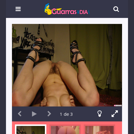
1
de
3