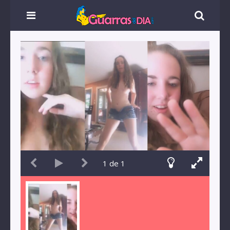
1
de
1