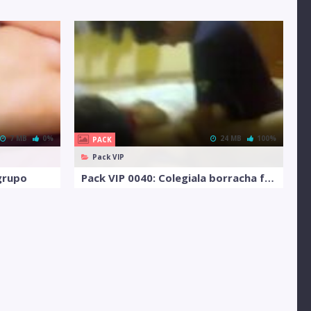
7 MB
0%
24 MB
100%
PACK
Pack VIP
 grupo
Pack VIP 0040: Colegiala borracha follada por amigos