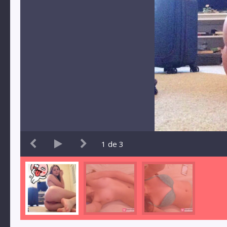
1
de
3