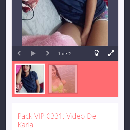
1
de
2
Pack VIP 0331: Video De
Karla