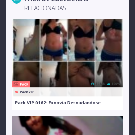
RELACIONADAS
30 MB
100%
PACK
Pack VIP
Pack VIP 0162: Exnovia Desnudandose