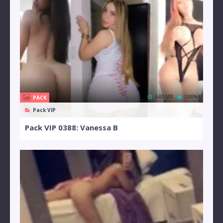
640 MB
100%
PACK
Pack VIP
Pack VIP 0388: Vanessa B