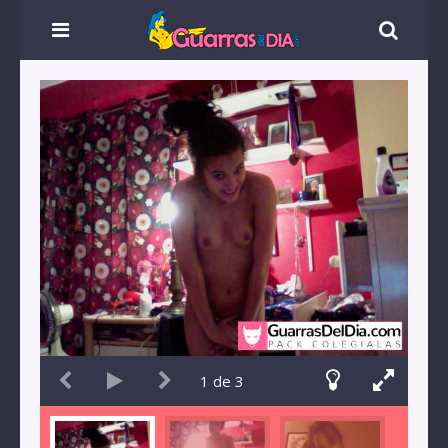
1
de
3