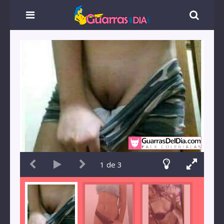
1
de
3