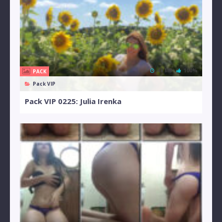
48 MB
100%
PACK
Pack VIP
Pack VIP 0225: Julia Irenka