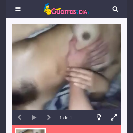
1
de
1