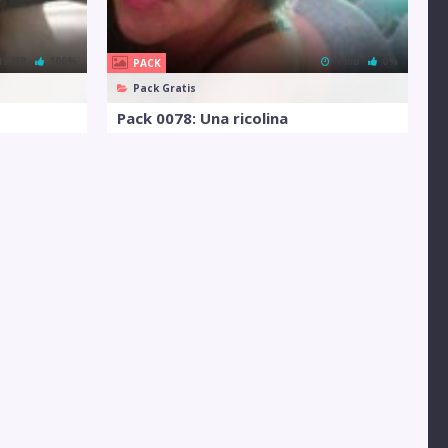
45 MB
100%
1 MB
0%
PACK
Pack Gratis
Pack 0078: Una ricolina