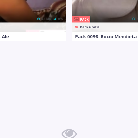
34 MB
0%
PACK
s
Pack Gratis
 Ale
Pack 0098: Rocio Mendieta