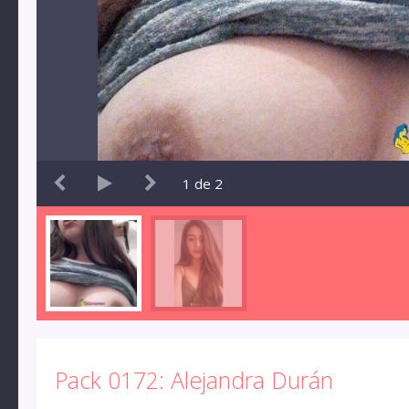
1
de
2
Pack 0172: Alejandra Durán