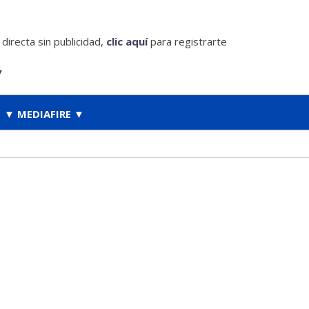
irecta sin publicidad,
clic aquí
para registrarte
▼
▼ MEDIAFIRE ▼