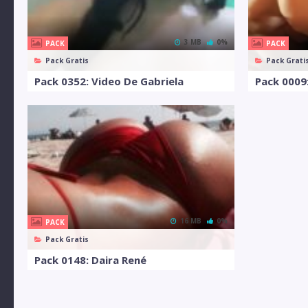
3 MB
0%
PACK
PACK
Pack Gratis
Pack Grati
Pack 0352: Video De Gabriela
Pack 0009:
16 MB
0%
PACK
Pack Gratis
Pack 0148: Daira René