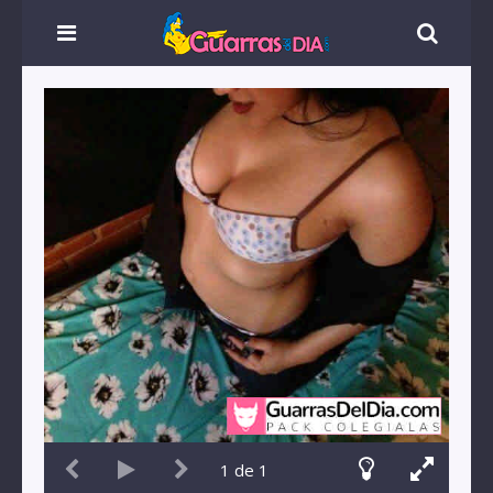
1
de
1