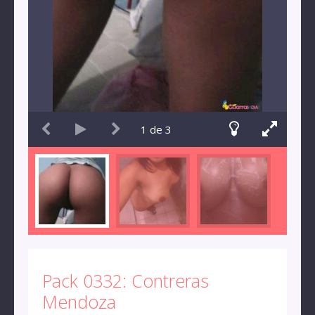
1
de
3
Pack 0332: Contreras
Mendoza