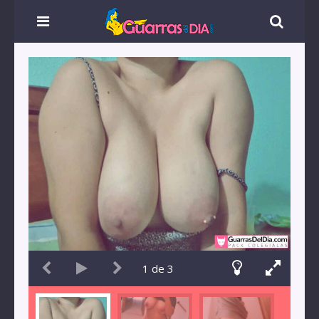
1
de
3