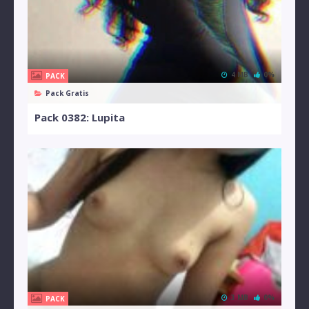
4 MB
0%
PACK
Pack Gratis
Pack 0382: Lupita
3 MB
0%
PACK