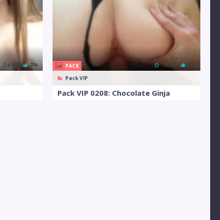
34 MB
0%
10 MB
0%
PACK
Pack VIP
Pack VIP 0208: Chocolate Ginja