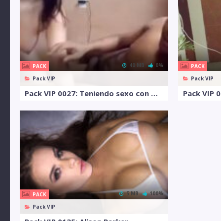
40 MB
0%
PACK
PACK
Pack VIP
Pack VIP
Pack VIP 0027: Teniendo sexo con mi amiga colegiala en el hotel rico
Pack VIP 0
5 MB
100%
PACK
Pack VIP