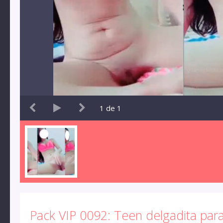
1
de
1
Pack VIP 0092: Teen delgadita par