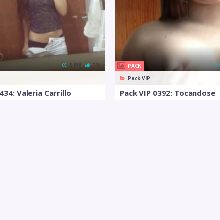
8 MB
0%
PACK
Pack VIP
434: Valeria Carrillo
Pack VIP 0392: Tocandose