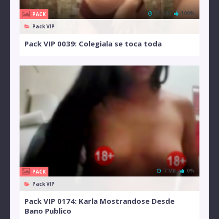
15 MB
100%
PACK
Pack VIP
Pack VIP 0039: Colegiala se toca toda
7 MB
0%
PACK
Pack VIP
Pack VIP 0174: Karla Mostrandose Desde
Bano Publico