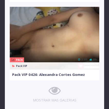
8 MB
0%
PACK
Pack VIP
Pack VIP 0426: Alexandra Cortes Gomez
MOSTRAR MAS GALERIAS