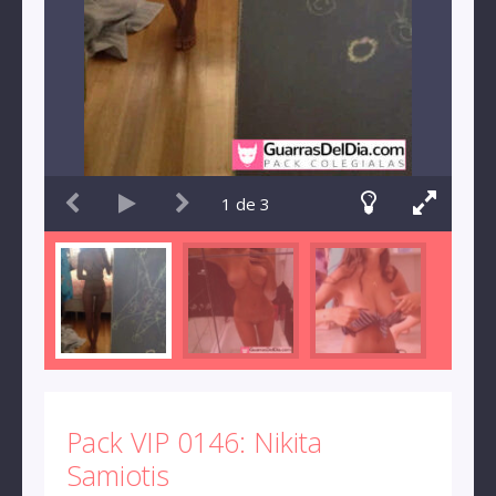
1
de
3
Pack VIP 0146: Nikita
Samiotis