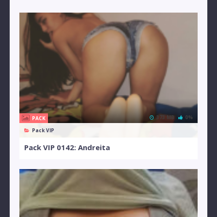
373 MB
0%
PACK
Pack VIP
Pack VIP 0142: Andreita