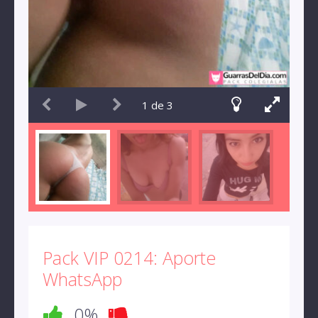
1
de
3
Pack VIP 0214: Aporte
WhatsApp
0%