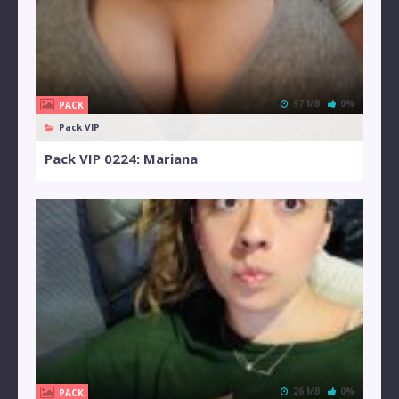
97 MB
0%
PACK
Pack VIP
Pack VIP 0224: Mariana
26 MB
0%
PACK