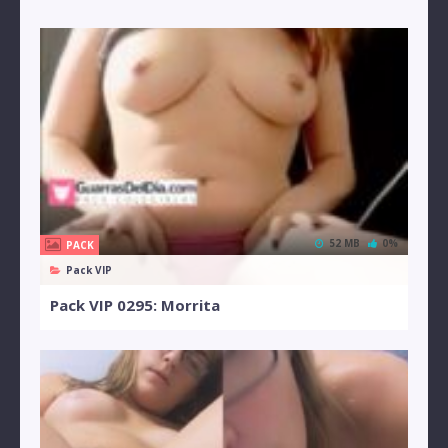
52 MB
0%
PACK
Pack VIP
Pack VIP 0295: Morrita