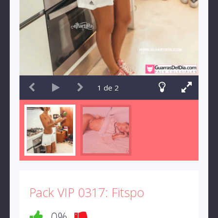
1
de
2
Pack VIP 0317: Fitspo
0%