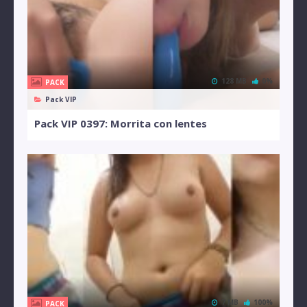
128 MB
0%
PACK
Pack VIP
Pack VIP 0397: Morrita con lentes
7 MB
100%
PACK